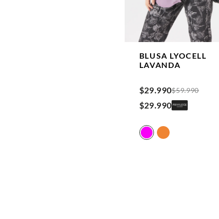
BLUSA LYOCELL
LAVANDA
$
29
.
990
$
59
.
990
$
29
.
990