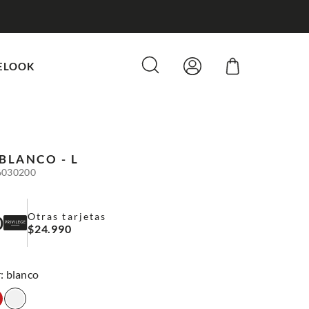
ELOOK
BLANCO - L
6030200
Otras tarjetas
0
$
24
.
990
:
blanco