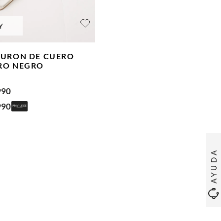
Y
TURON DE CUERO
RO
NEGRO
990
990
AYUDA