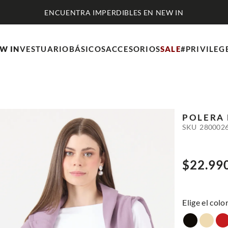
ENCUENTRA IMPERDIBLES EN NEW IN
W IN
VESTUARIO
BÁSICOS
ACCESORIOS
SALE
#PRIVILEG
POLERA
SKU
280002
$
22
.
99