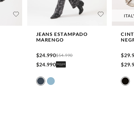
ITAL
JEANS ESTAMPADO
CIN
MARENGO
NEG
$
24
.
990
$
29
.
$
54
.
990
$
24
.
990
$
29
.