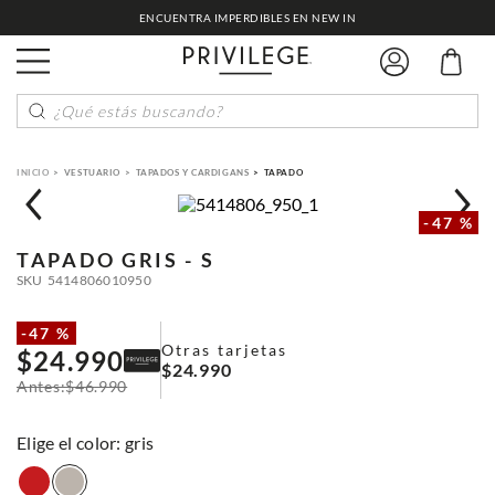
ENCUENTRA IMPERDIBLES EN NEW IN
¿Qué estás buscando?
VESTUARIO
TAPADOS Y CARDIGANS
TAPADO
-
47 %
TAPADO
GRIS - S
SKU
5414806010950
-
47 %
Otras tarjetas
$
24
.
990
$
24
.
990
$
46
.
990
:
gris