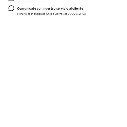
Comunícate con nuestro servicio al cliente
Horario de atención de lunes a viernes de 09:00 a 16:00
TRABAJA CON NOSOTROS
INFORMACIÓN
REDES SOCIALES