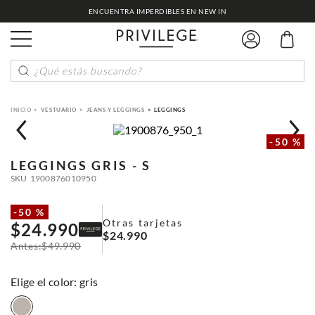
ENCUENTRA IMPERDIBLES EN NEW IN
¿Qué estás buscando?
VESTUARIO
JEANS Y LEGGINGS
LEGGINGS
-
50 %
LEGGINGS
GRIS - S
SKU
1900876010950
-
50 %
Otras tarjetas
$
24
.
990
$
24
.
990
$
49
.
990
:
gris