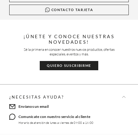
CONTACTO TARJETA
¡ÚNETE Y CONOCE NUESTRAS
NOVEDADES!
Sé la primera en conocer nuestros nuevos productos, ofertas
especiales, eventos y más.
QUIERO SUSCRIBIRME
¿NECESITAS AYUDA?
Envíanos un email
Comunícate con nuestro servicio al cliente
Horario de atención de lunes a viernes de 09:00 a 16:00