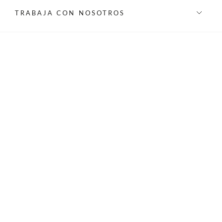
TRABAJA CON NOSOTROS
INFORMACIÓN
REDES SOCIALES
©Privilege 2026 - Todos los derechos reservados