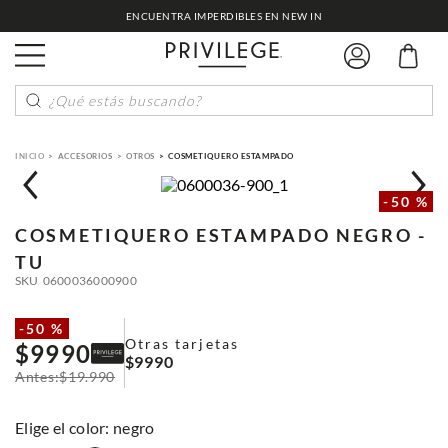
ENCUENTRA IMPERDIBLES EN NEW IN
¿Qué estás buscando?
ACCESORIOS
OTROS
COSMETIQUERO ESTAMPADO
-
50 %
COSMETIQUERO ESTAMPADO
NEGRO -
TU
SKU
0600036000900
-
50 %
Otras tarjetas
$
9990
$
9990
$
19
.
990
:
negro