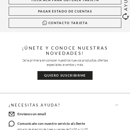
AYUDA
PAGAR ESTADO DE CUENTAS
CONTACTO TARJETA
¡ÚNETE Y CONOCE NUESTRAS
NOVEDADES!
Sé la primera en conocer nuestros nuevos productos, ofertas
especiales, eventos y más.
QUIERO SUSCRIBIRME
¿NECESITAS AYUDA?
Envíanos un email
Comunícate con nuestro servicio al cliente
Horario de atención de lunes a viernes de 09:00 a 16:00