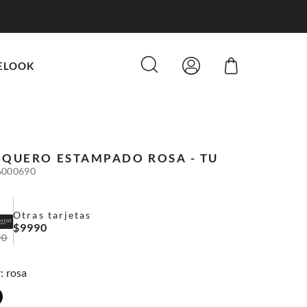
ELOOK
IQUERO ESTAMPADO
ROSA - TU
6000690
Otras tarjetas
$
9990
90
:
rosa