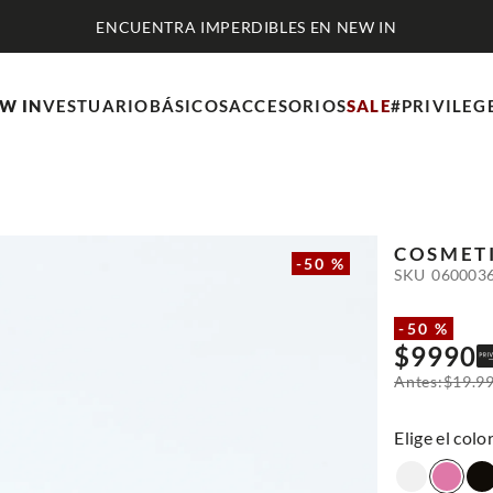
W IN
VESTUARIO
BÁSICOS
ACCESORIOS
SALE
#PRIVILEG
COSMET
-
50 %
SKU
060003
-
50 %
$
9990
$
19
.
9