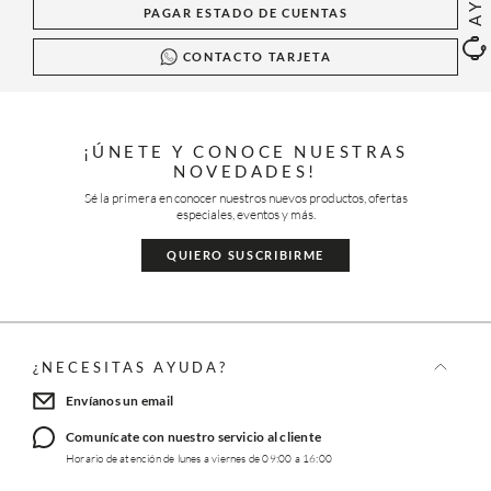
PAGAR ESTADO DE CUENTAS
CONTACTO TARJETA
¡ÚNETE Y CONOCE NUESTRAS
NOVEDADES!
Sé la primera en conocer nuestros nuevos productos, ofertas
especiales, eventos y más.
QUIERO SUSCRIBIRME
¿NECESITAS AYUDA?
Envíanos un email
Comunícate con nuestro servicio al cliente
Horario de atención de lunes a viernes de 09:00 a 16:00