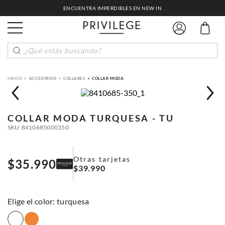
ENCUENTRA IMPERDIBLES EN NEW IN
¿Qué estás buscando?
ACCESORIOS
COLLARES
COLLAR MODA
COLLAR MODA
TURQUESA - TU
SKU
8410685000350
Otras tarjetas
$
35
.
990
$
39
.
990
:
turquesa