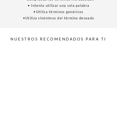
• Intenta utilizar una sola palabra
•Utiliza términos genéricos
•Utiliza sinónimos del término deseado
NUESTROS RECOMENDADOS PARA TI
AGREGAR A MI BOLSA
AGREGAR A MI BOLSA
SWEATER
BURDEO
SWEATER
VERDE
$
44
.
990
$
64
.
990