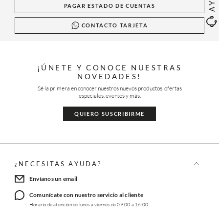
PAGAR ESTADO DE CUENTAS
CONTACTO TARJETA
¡ÚNETE Y CONOCE NUESTRAS
NOVEDADES!
Sé la primera en conocer nuestros nuevos productos, ofertas
especiales, eventos y más.
QUIERO SUSCRIBIRME
¿NECESITAS AYUDA?
Envíanos un email
Comunícate con nuestro servicio al cliente
Horario de atención de lunes a viernes de 09:00 a 16:00