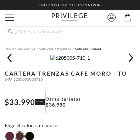
ENCUENTRA IMPERDIBLES EN NEW IN
¿Qué estás buscando?
ACCESORIOS
CARTERAS Y MOCHILAS
CARTERA TRENZAS
CARTERA TRENZAS
CAFE MORO - TU
SKU
6205005000710
Otras tarjetas
$
33
.
990
$
36
.
990
:
cafe moro