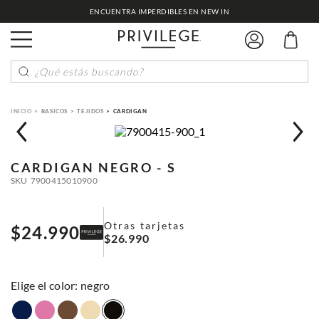
ENCUENTRA IMPERDIBLES EN NEW IN
¿Qué estás buscando?
BASICOS
TEJIDOS
CARDIGAN
CARDIGAN
NEGRO - S
SKU
7900415010900
Otras tarjetas
$
24
.
990
$
26
.
990
:
negro