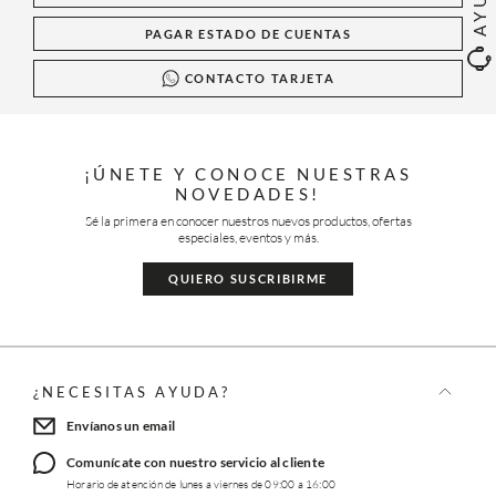
PAGAR ESTADO DE CUENTAS
CONTACTO TARJETA
¡ÚNETE Y CONOCE NUESTRAS
NOVEDADES!
Sé la primera en conocer nuestros nuevos productos, ofertas
especiales, eventos y más.
QUIERO SUSCRIBIRME
¿NECESITAS AYUDA?
Envíanos un email
Comunícate con nuestro servicio al cliente
Horario de atención de lunes a viernes de 09:00 a 16:00