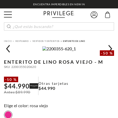
ENCUENTRA IMPERDIBLES EN NEW IN
¿Qué estás buscando?
VESTUARIO
VESTIDOS Y ENTERITOS
ENTERITO DE LINO
-
50 %
ENTERITO DE LINO
ROSA VIEJO - M
SKU
2200355020620
-
50 %
Otras tarjetas
$
44
.
990
$
44
.
990
$
89
.
990
:
rosa viejo