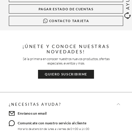
PAGAR ESTADO DE CUENTAS
CONTACTO TARJETA
¡ÚNETE Y CONOCE NUESTRAS
NOVEDADES!
Sé la primera en conocer nuestros nuevos productos, ofertas
especiales, eventos y más.
QUIERO SUSCRIBIRME
¿NECESITAS AYUDA?
Envíanos un email
Comunícate con nuestro servicio al cliente
Horario de atención de lunes a viernes de 09:00 a 16:00