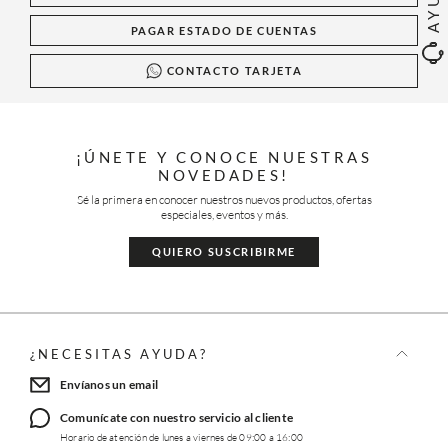
PAGAR ESTADO DE CUENTAS
CONTACTO TARJETA
¡ÚNETE Y CONOCE NUESTRAS
NOVEDADES!
Sé la primera en conocer nuestros nuevos productos, ofertas
especiales, eventos y más.
QUIERO SUSCRIBIRME
¿NECESITAS AYUDA?
Envíanos un email
Comunícate con nuestro servicio al cliente
Horario de atención de lunes a viernes de 09:00 a 16:00