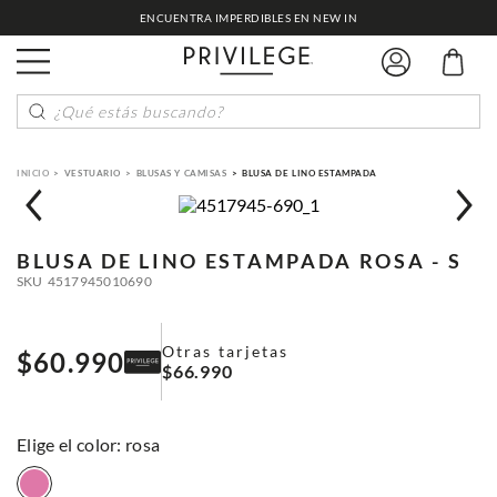
ENCUENTRA IMPERDIBLES EN NEW IN
¿Qué estás buscando?
VESTUARIO
BLUSAS Y CAMISAS
BLUSA DE LINO ESTAMPADA
BLUSA DE LINO ESTAMPADA
ROSA - S
SKU
4517945010690
Otras tarjetas
$
60
.
990
$
66
.
990
:
rosa