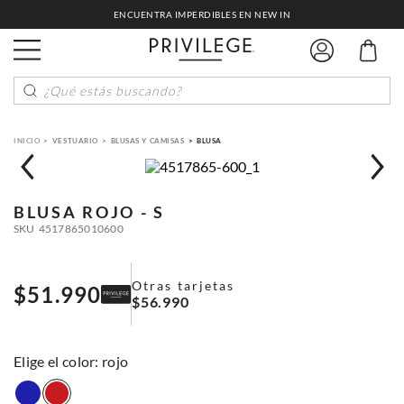
ENCUENTRA IMPERDIBLES EN NEW IN
¿Qué estás buscando?
VESTUARIO
BLUSAS Y CAMISAS
BLUSA
BLUSA
ROJO - S
SKU
4517865010600
Otras tarjetas
$
51
.
990
$
56
.
990
:
rojo