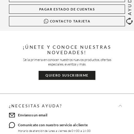
AYUDA
PAGAR ESTADO DE CUENTAS
CONTACTO TARJETA
¡ÚNETE Y CONOCE NUESTRAS
NOVEDADES!
Sé la primera en conocer nuestros nuevos productos, ofertas
especiales, eventos y más.
QUIERO SUSCRIBIRME
¿NECESITAS AYUDA?
Envíanos un email
Comunícate con nuestro servicio al cliente
Horario de atención de lunes a viernes de 09:00 a 16:00