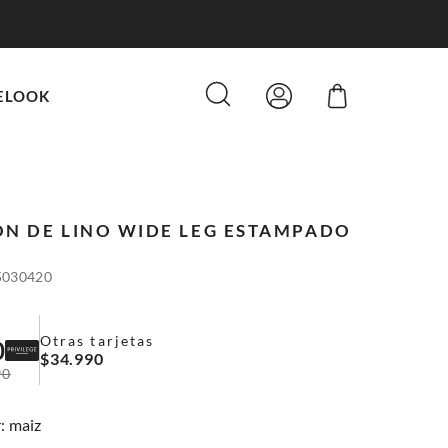
ELOOK
N DE LINO WIDE LEG ESTAMPADO
5030420
Otras tarjetas
0
$
34
.
990
90
:
maiz