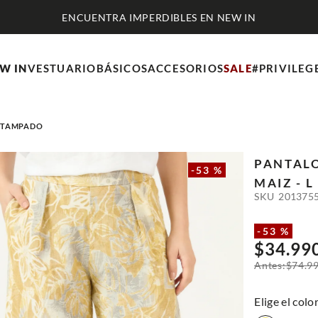
ENCUENTRA IMPERDIBLES EN NEW IN
W IN
VESTUARIO
BÁSICOS
ACCESORIOS
SALE
#PRIVILEG
ESTAMPADO
PANTALO
-
53 %
MAIZ - L
SKU
201375
-
53 %
$
34
.
99
$
74
.
9