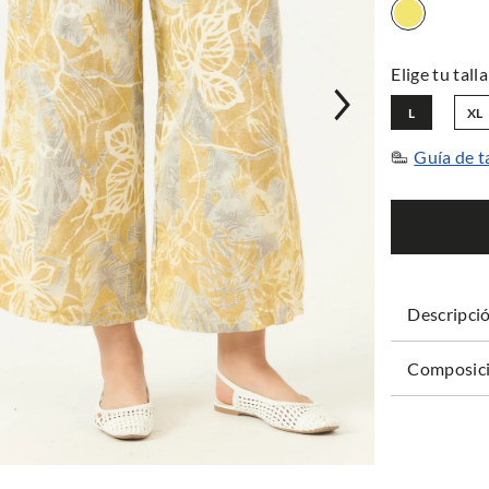
L
XL
Guía de t
Descripci
Composici