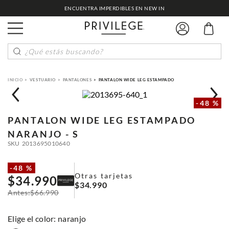
ENCUENTRA IMPERDIBLES EN NEW IN
¿Qué estás buscando?
VESTUARIO
PANTALONES
PANTALON WIDE LEG ESTAMPADO
-
48 %
PANTALON WIDE LEG ESTAMPADO
NARANJO - S
SKU
2013695010640
-
48 %
Otras tarjetas
$
34
.
990
$
34
.
990
$
66
.
990
:
naranjo