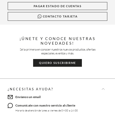
PAGAR ESTADO DE CUENTAS
CONTACTO TARJETA
¡ÚNETE Y CONOCE NUESTRAS
NOVEDADES!
Sé la primera en conocer nuestros nuevos productos, ofertas
especiales, eventos y más.
QUIERO SUSCRIBIRME
¿NECESITAS AYUDA?
Envíanos un email
Comunícate con nuestro servicio al cliente
Horario de atención de lunes a viernes de 09:00 a 16:00