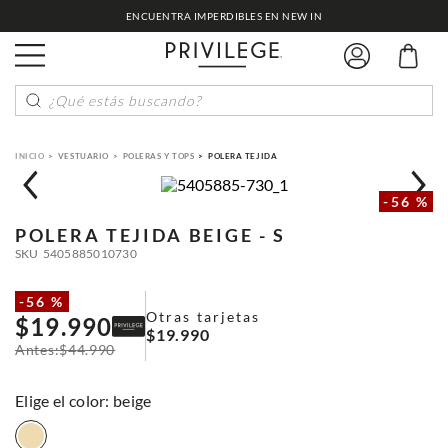
ENCUENTRA IMPERDIBLES EN NEW IN
¿Qué estás buscando?
VESTUARIO
POLERAS Y TOPS
POLERA TEJIDA
-
56 %
POLERA TEJIDA
BEIGE - S
SKU
5405885010730
-
56 %
Otras tarjetas
$
19
.
990
$
19
.
990
$
44
.
990
:
beige