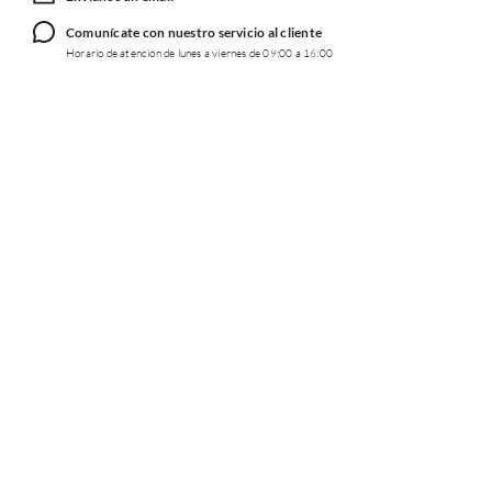
Comunícate con nuestro servicio al cliente
Horario de atención de lunes a viernes de 09:00 a 16:00
TRABAJA CON NOSOTROS
INFORMACIÓN
REDES SOCIALES