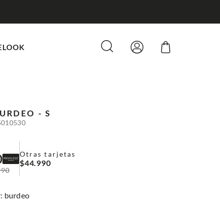
ELOOK
URDEO - S
5010530
Otras tarjetas
0
$
44
.
990
990
:
burdeo