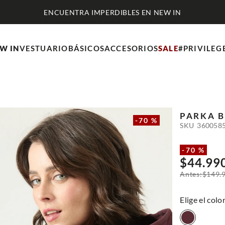
ENCUENTRA IMPERDIBLES EN NEW IN
W IN
VESTUARIO
BÁSICOS
ACCESORIOS
SALE
#PRIVILEG
PARKA
B
-
70 %
SKU
360058
-
70 %
$
44
.
99
$
149
.