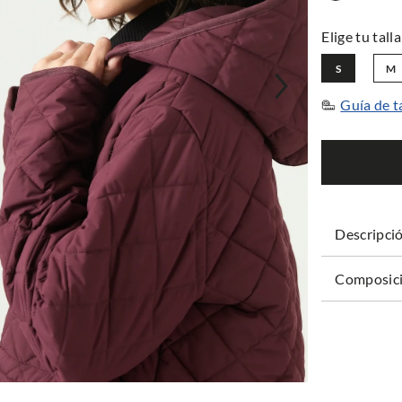
S
M
Guía de t
Descripci
Composici