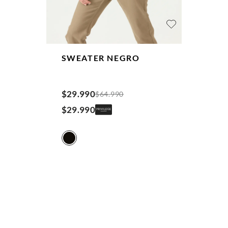
SWEATER
NEGRO
$
29
.
990
$
64
.
990
$
29
.
990