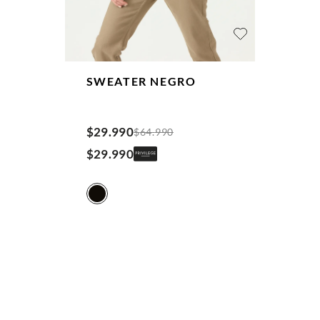
SWEATER
NEGRO
$
29
.
990
$
64
.
990
$
29
.
990