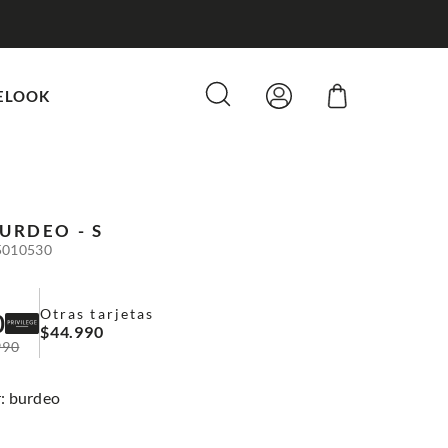
ELOOK
URDEO - S
5010530
Otras tarjetas
0
$
44
.
990
990
:
burdeo