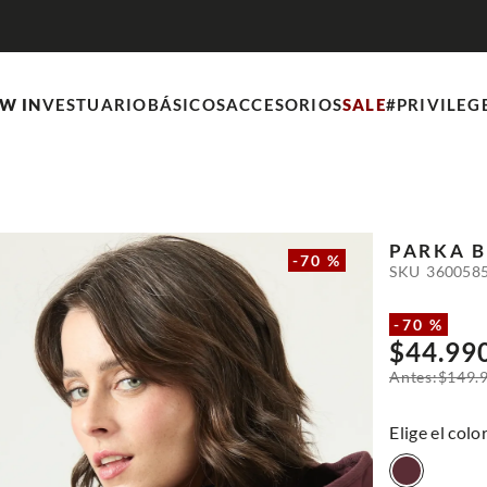
W IN
VESTUARIO
BÁSICOS
ACCESORIOS
SALE
#PRIVILEG
PARKA
B
-
70 %
SKU
360058
-
70 %
$
44
.
99
$
149
.