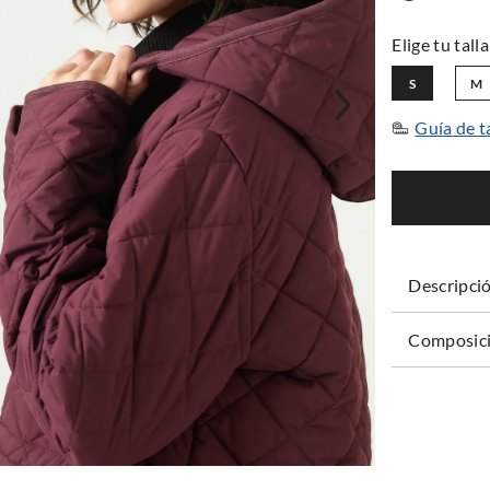
S
M
Guía de t
Descripci
Composici