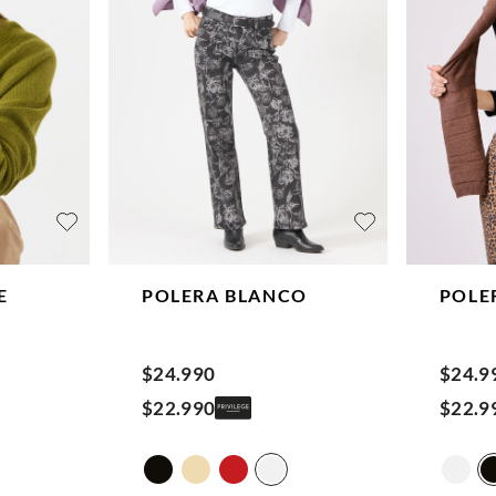
E
POLERA
BLANCO
POLE
$
24
.
990
$
24
.
9
$
22
.
990
$
22
.
9