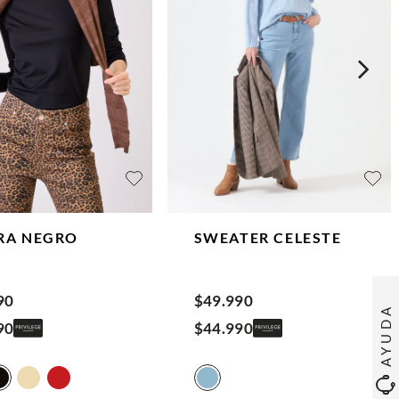
RA
NEGRO
SWEATER
CELESTE
90
$
49
.
990
AYUDA
90
$
44
.
990