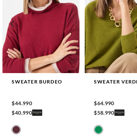
SWEATER
BURDEO
SWEATER
VERD
$
44
.
990
$
64
.
990
$
40
.
990
$
58
.
990