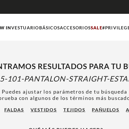
DESPACHO GRATIS POR C
W IN
VESTUARIO
BÁSICOS
ACCESORIOS
SALE
#PRIVILEG
TRAMOS RESULTADOS PARA TU 
45-101-PANTALON-STRAIGHT-EST
Puedes ajustar los parámetros de tu búsqueda
prueba con algunos de los términos más buscad
FALDAS
VESTIDOS
TEJIDOS
PAÑUELOS