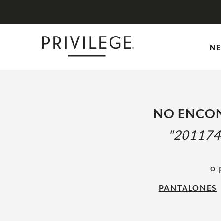
NE
NO ENCON
20117
o 
PANTALONES