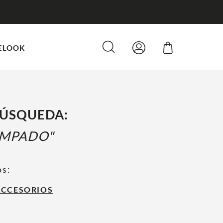
OMPRAS SOBRE $80.000
ELOOK
BÚSQUEDA:
AMPADO
os:
ACCESORIOS