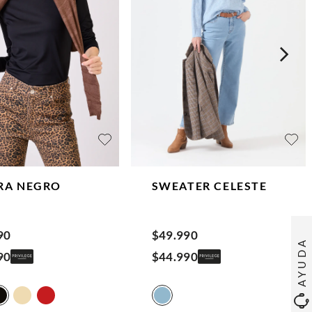
RA
NEGRO
SWEATER
CELESTE
90
$
49
.
990
AYUDA
90
$
44
.
990