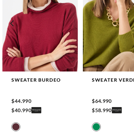
SWEATER
BURDEO
SWEATER
VERD
$
44
.
990
$
64
.
990
$
40
.
990
$
58
.
990