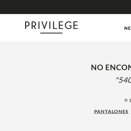
NE
NO ENCON
54
o 
PANTALONES