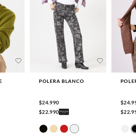
E
POLERA
BLANCO
POLE
$
24
.
990
$
24
.
9
$
22
.
990
$
22
.
9