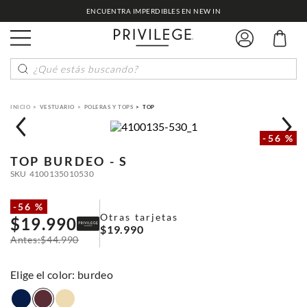
ENCUENTRA IMPERDIBLES EN NEW IN
¿Qué estás buscando?
VESTUARIO
POLERAS Y TOPS
TOP
-
56 %
TOP
BURDEO - S
SKU
4100135010530
-
56 %
Otras tarjetas
$
19
.
990
$
19
.
990
$
44
.
990
:
burdeo