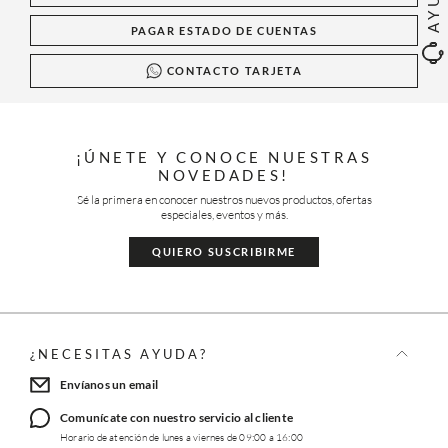
PAGAR ESTADO DE CUENTAS
CONTACTO TARJETA
¡ÚNETE Y CONOCE NUESTRAS
NOVEDADES!
Sé la primera en conocer nuestros nuevos productos, ofertas
especiales, eventos y más.
QUIERO SUSCRIBIRME
¿NECESITAS AYUDA?
Envíanos un email
Comunícate con nuestro servicio al cliente
Horario de atención de lunes a viernes de 09:00 a 16:00