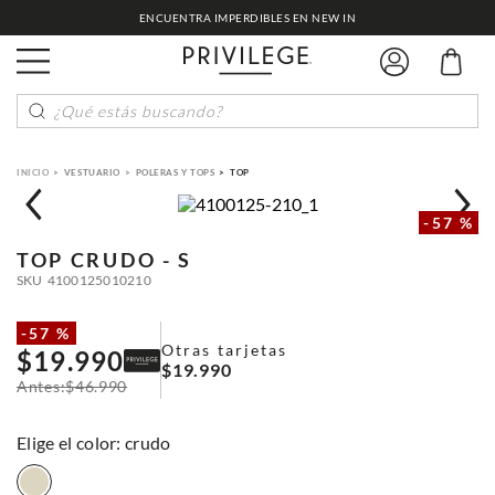
ENCUENTRA IMPERDIBLES EN NEW IN
¿Qué estás buscando?
VESTUARIO
POLERAS Y TOPS
TOP
-
57 %
TOP
CRUDO - S
SKU
4100125010210
-
57 %
Otras tarjetas
$
19
.
990
$
19
.
990
$
46
.
990
:
crudo