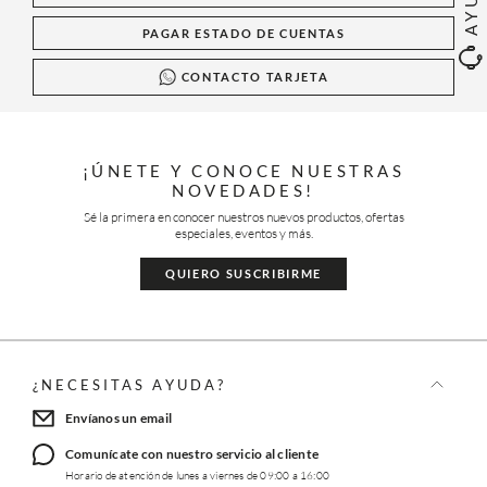
PAGAR ESTADO DE CUENTAS
CONTACTO TARJETA
¡ÚNETE Y CONOCE NUESTRAS
NOVEDADES!
Sé la primera en conocer nuestros nuevos productos, ofertas
especiales, eventos y más.
QUIERO SUSCRIBIRME
¿NECESITAS AYUDA?
Envíanos un email
Comunícate con nuestro servicio al cliente
Horario de atención de lunes a viernes de 09:00 a 16:00