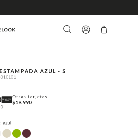
ELOOK
 ESTAMPADA
AZUL - S
5010101
Otras tarjetas
0
$
19
.
990
90
:
azul