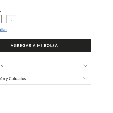
L
allas
AGREGAR A MI BOLSA
ón
ón y Cuidados