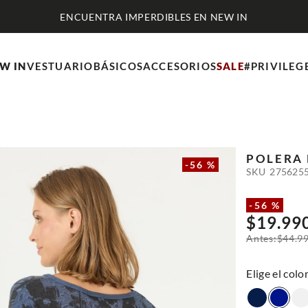
ENCUENTRA IMPERDIBLES EN NEW IN
W IN
VESTUARIO
BÁSICOS
ACCESORIOS
SALE
#PRIVILEG
POLERA
-
56 %
SKU
275625
-
56 %
$
19
.
99
$
44
.
9