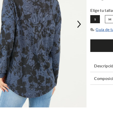
S
M
Guía de t
Descripci
Composici