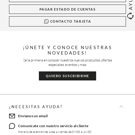
PAGAR ESTADO DE CUENTAS
CONTACTO TARJETA
¡ÚNETE Y CONOCE NUESTRAS
NOVEDADES!
Sé la primera en conocer nuestros nuevos productos, ofertas
especiales, eventos y más.
QUIERO SUSCRIBIRME
¿NECESITAS AYUDA?
Envíanos un email
Comunícate con nuestro servicio al cliente
Horario de atención de lunes a viernes de 09:00 a 16:00