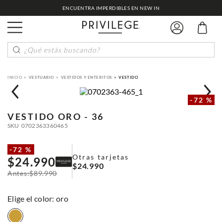
ENCUENTRA IMPERDIBLES EN NEW IN
¿Qué estás buscando?
VESTUARIO
VESTIDOS Y ENTERITOS
VESTIDO
-
72 %
VESTIDO
ORO - 36
SKU
0702363360465
-
72 %
Otras tarjetas
$
24
.
990
$
24
.
990
$
89
.
990
:
oro