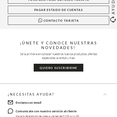
AYUDA
PAGAR ESTADO DE CUENTAS
CONTACTO TARJETA
¡ÚNETE Y CONOCE NUESTRAS
NOVEDADES!
Sé la primera en conocer nuestros nuevos productos, ofertas
especiales, eventos y más.
QUIERO SUSCRIBIRME
¿NECESITAS AYUDA?
Envíanos un email
Comunícate con nuestro servicio al cliente
Horario de atención de lunes a viernes de 09:00 a 16:00