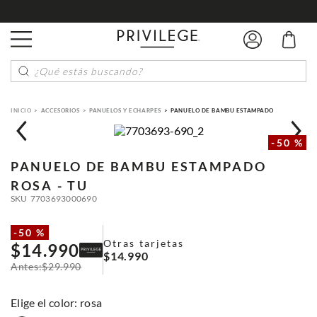
¿Qué estás buscando?
ACCESORIOS
PANUELOS Y ECHARPES
PANUELO DE BAMBU ESTAMPADO
-
50 %
PANUELO DE BAMBU ESTAMPADO
ROSA - TU
SKU
7703693000690
-
50 %
Otras tarjetas
$
14
.
990
$
14
.
990
$
29
.
990
:
rosa