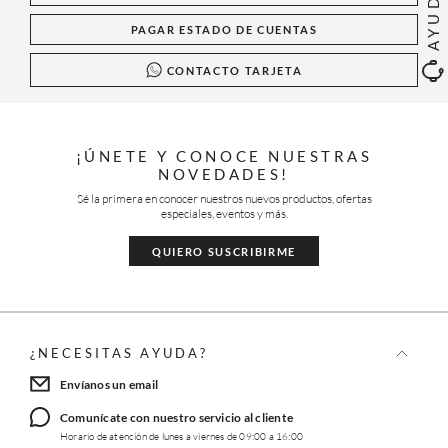
AYUDA
PAGAR ESTADO DE CUENTAS
CONTACTO TARJETA
¡ÚNETE Y CONOCE NUESTRAS
NOVEDADES!
Sé la primera en conocer nuestros nuevos productos, ofertas
especiales, eventos y más.
QUIERO SUSCRIBIRME
¿NECESITAS AYUDA?
Envíanos un email
Comunícate con nuestro servicio al cliente
Horario de atención de lunes a viernes de 09:00 a 16:00