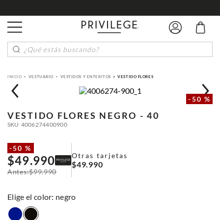
¿Qué estás buscando?
VESTUARIO
VESTIDOS Y ENTERITOS
VESTIDO FLORES
-
50 %
VESTIDO FLORES
NEGRO - 40
SKU
4006274400900
-
50 %
Otras tarjetas
$
49
.
990
$
49
.
990
$
99
.
990
:
negro