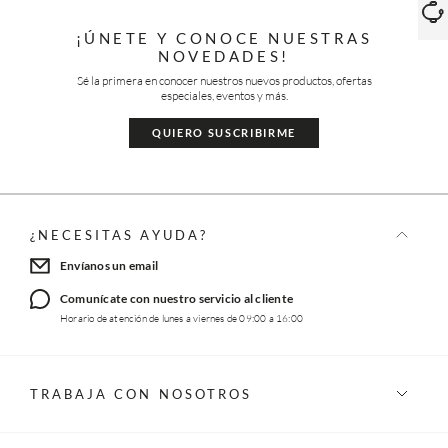
¡ÚNETE Y CONOCE NUESTRAS
NOVEDADES!
Sé la primera en conocer nuestros nuevos productos, ofertas
especiales, eventos y más.
QUIERO SUSCRIBIRME
¿NECESITAS AYUDA?
Envíanos un email
Comunícate con nuestro servicio al cliente
Horario de atención de lunes a viernes de 09:00 a 16:00
TRABAJA CON NOSOTROS