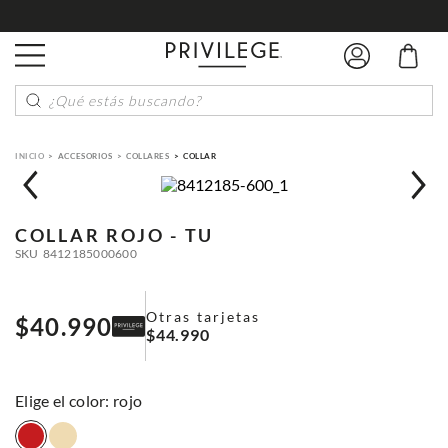
¿Qué estás buscando?
ACCESORIOS
COLLARES
COLLAR
COLLAR
ROJO - TU
SKU
8412185000600
Otras tarjetas
$
40
.
990
$
44
.
990
:
rojo