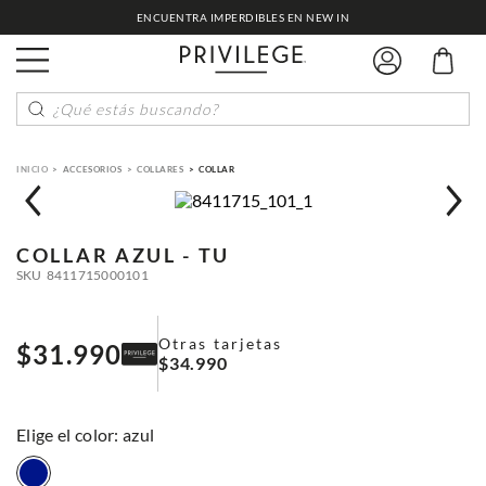
ENCUENTRA IMPERDIBLES EN NEW IN
¿Qué estás buscando?
ACCESORIOS
COLLARES
COLLAR
COLLAR
AZUL - TU
SKU
8411715000101
Otras tarjetas
$
31
.
990
$
34
.
990
:
azul