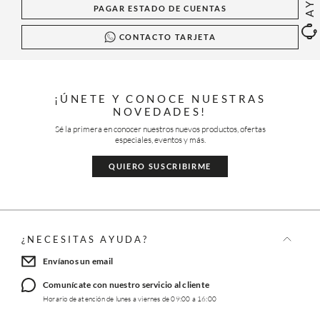
PAGAR ESTADO DE CUENTAS
CONTACTO TARJETA
¡ÚNETE Y CONOCE NUESTRAS
NOVEDADES!
Sé la primera en conocer nuestros nuevos productos, ofertas
especiales, eventos y más.
QUIERO SUSCRIBIRME
¿NECESITAS AYUDA?
Envíanos un email
Comunícate con nuestro servicio al cliente
Horario de atención de lunes a viernes de 09:00 a 16:00