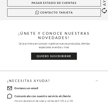
PAGAR ESTADO DE CUENTAS
CONTACTO TARJETA
¡ÚNETE Y CONOCE NUESTRAS
NOVEDADES!
Sé la primera en conocer nuestros nuevos productos, ofertas
especiales, eventos y más.
QUIERO SUSCRIBIRME
¿NECESITAS AYUDA?
Envíanos un email
Comunícate con nuestro servicio al cliente
Horario de atención de lunes a viernes de 09:00 a 16:00