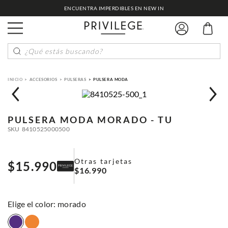
ENCUENTRA IMPERDIBLES EN NEW IN
¿Qué estás buscando?
ACCESORIOS
PULSERAS
PULSERA MODA
PULSERA MODA
MORADO - TU
SKU
8410525000500
Otras tarjetas
$
15
.
990
$
16
.
990
:
morado