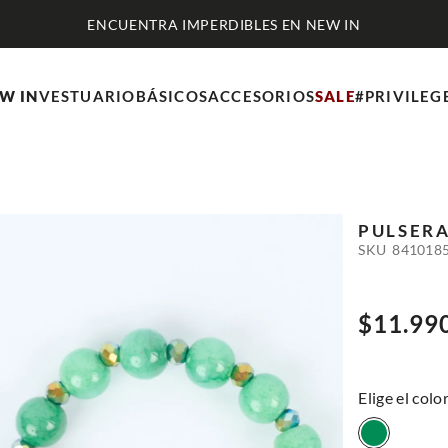
ENCUENTRA IMPERDIBLES EN NEW IN
W IN
VESTUARIO
BÁSICOS
ACCESORIOS
SALE
#PRIVILEG
PULSER
SKU
841018
$
11
.
99