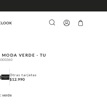
ELOOK
A MODA
VERDE - TU
5000360
Otras tarjetas
0
$
12
.
990
:
verde