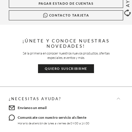
PAGAR ESTADO DE CUENTAS
CONTACTO TARJETA
¡ÚNETE Y CONOCE NUESTRAS
NOVEDADES!
Sé la primera en conocer nuestros nuevos productos, ofertas
especiales, eventos y más.
QUIERO SUSCRIBIRME
¿NECESITAS AYUDA?
Envíanos un email
Comunícate con nuestro servicio al cliente
Horario de atención de lunes a viernes de 09:00 a 16:00