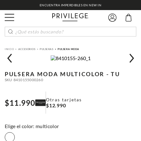
ENCUENTRA IMPERDIBLES EN NEW IN
¿Qué estás buscando?
ACCESORIOS
PULSERAS
PULSERA MODA
PULSERA MODA
MULTICOLOR - TU
SKU
8410155000260
Otras tarjetas
$
11
.
990
$
12
.
990
:
multicolor