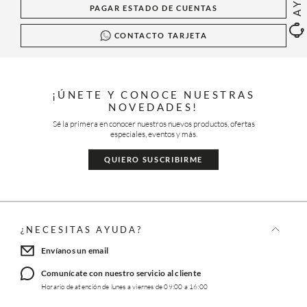
PAGAR ESTADO DE CUENTAS
CONTACTO TARJETA
¡ÚNETE Y CONOCE NUESTRAS
NOVEDADES!
Sé la primera en conocer nuestros nuevos productos, ofertas
especiales, eventos y más.
QUIERO SUSCRIBIRME
¿NECESITAS AYUDA?
Envíanos un email
Comunícate con nuestro servicio al cliente
Horario de atención de lunes a viernes de 09:00 a 16:00