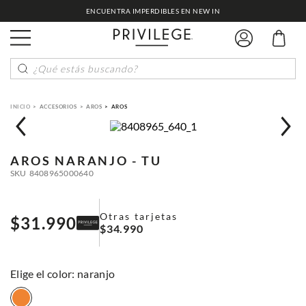
ENCUENTRA IMPERDIBLES EN NEW IN
¿Qué estás buscando?
ACCESORIOS
AROS
AROS
AROS
NARANJO - TU
SKU
8408965000640
Otras tarjetas
$
31
.
990
$
34
.
990
:
naranjo