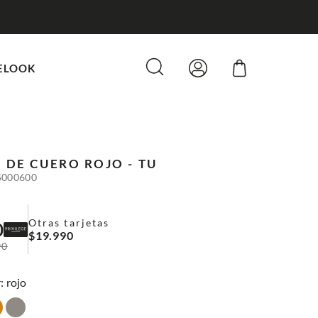
ELOOK
 DE CUERO
ROJO - TU
5000600
Otras tarjetas
0
$
19
.
990
90
:
rojo