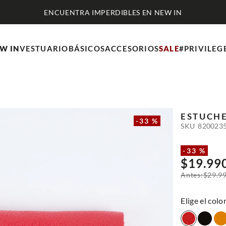
IMPERDIBLES EN NEW IN
W IN
VESTUARIO
BÁSICOS
ACCESORIOS
SALE
#PRIVILEG
ESTUCHE
-
33 %
SKU
820023
-
33 %
$
19
.
99
$
29
.
9