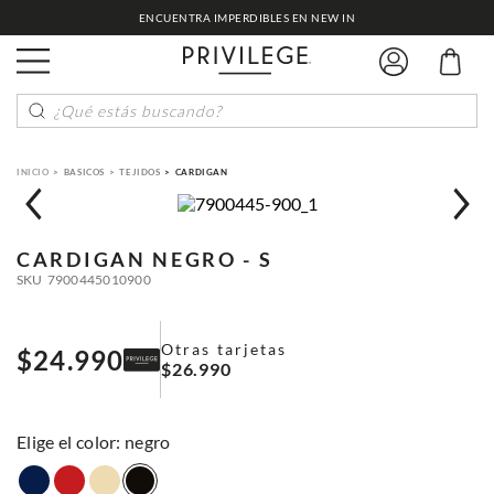
ENCUENTRA IMPERDIBLES EN NEW IN
¿Qué estás buscando?
BASICOS
TEJIDOS
CARDIGAN
CARDIGAN
NEGRO - S
SKU
7900445010900
Otras tarjetas
$
24
.
990
$
26
.
990
:
negro