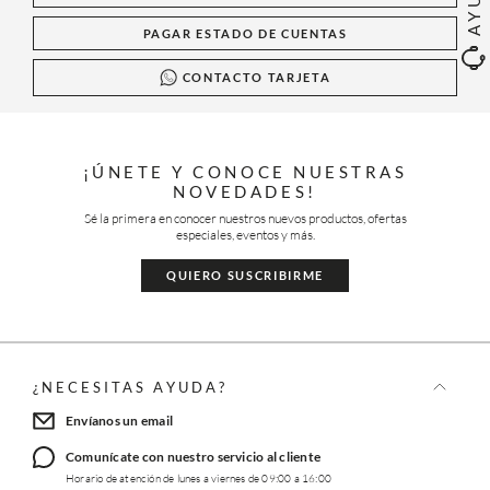
PAGAR ESTADO DE CUENTAS
CONTACTO TARJETA
¡ÚNETE Y CONOCE NUESTRAS
NOVEDADES!
Sé la primera en conocer nuestros nuevos productos, ofertas
especiales, eventos y más.
QUIERO SUSCRIBIRME
¿NECESITAS AYUDA?
Envíanos un email
Comunícate con nuestro servicio al cliente
Horario de atención de lunes a viernes de 09:00 a 16:00