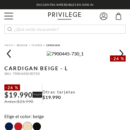
ENCUENTRA IMPERDIBLES EN NEW IN
¿Qué estás buscando?
BASICOS
TEJIDOS
CARDIGAN
-
26 %
CARDIGAN
BEIGE - L
SKU
7900445030730
-
26 %
Otras tarjetas
$
19
.
990
$
19
.
990
$
26
.
990
:
beige