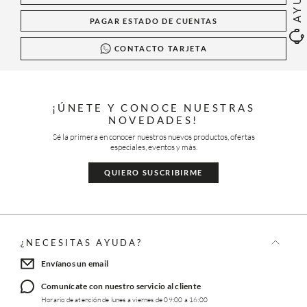
PAGAR ESTADO DE CUENTAS
CONTACTO TARJETA
¡ÚNETE Y CONOCE NUESTRAS
NOVEDADES!
Sé la primera en conocer nuestros nuevos productos, ofertas
especiales, eventos y más.
QUIERO SUSCRIBIRME
¿NECESITAS AYUDA?
Envíanos un email
Comunícate con nuestro servicio al cliente
Horario de atención de lunes a viernes de 09:00 a 16:00