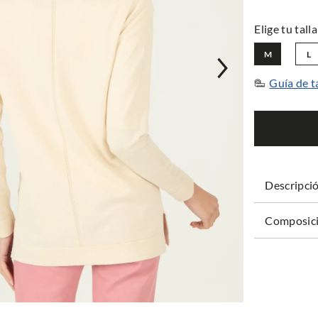
M
L
Guía de t
Descripci
Composici