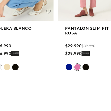
OLERA
BLANCO
PANTALON SLIM FIT
ROSA
6
.
990
$
29
.
990
$
39
.
990
6
.
990
$
29
.
990