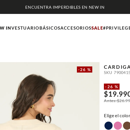
ENCUENTRA IMPERDIBLES EN NEW IN
W IN
VESTUARIO
BÁSICOS
ACCESORIOS
SALE
#PRIVILEG
CARDIG
-
26 %
SKU
790041
-
26 %
$
19
.
99
$
26
.
9