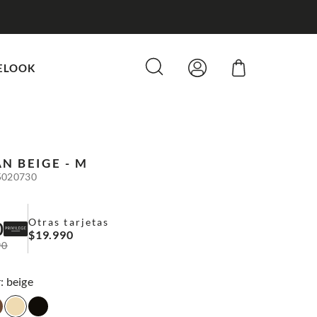
ELOOK
AN
BEIGE - M
5020730
Otras tarjetas
0
$
19
.
990
90
:
beige