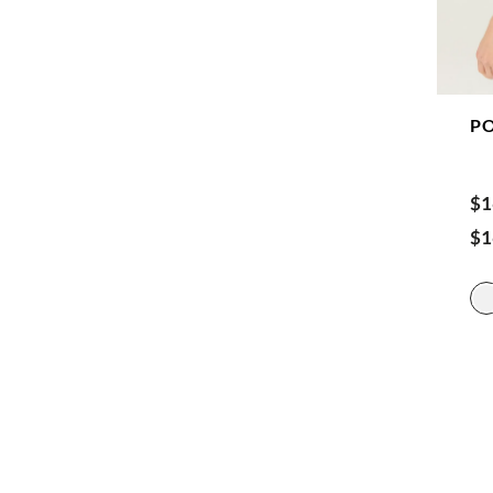
P
$
1
$
1