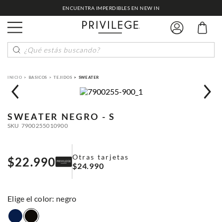
ENCUENTRA IMPERDIBLES EN NEW IN
¿Qué estás buscando?
BASICOS
TEJIDOS
SWEATER
SWEATER
NEGRO - S
SKU
7900255010900
Otras tarjetas
$
22
.
990
$
24
.
990
:
negro