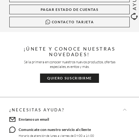
PAGAR ESTADO DE CUENTAS
CONTACTO TARJETA
¡ÚNETE Y CONOCE NUESTRAS
NOVEDADES!
Sé la primera en conocer nuestros nuevos productos, ofertas
especiales, eventos y más.
QUIERO SUSCRIBIRME
¿NECESITAS AYUDA?
Envíanos un email
Comunícate con nuestro servicio al cliente
Horario de atención de lunes a viernes de 09:00 a 16:00