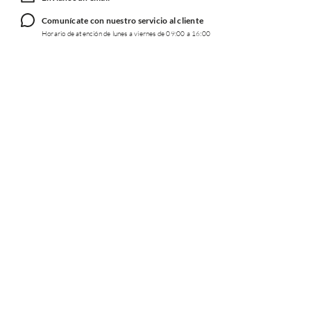
Comunícate con nuestro servicio al cliente
Horario de atención de lunes a viernes de 09:00 a 16:00
TRABAJA CON NOSOTROS
INFORMACIÓN
REDES SOCIALES