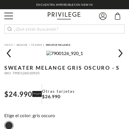
ENCUENTRA IMPERDIBLES EN NEW IN
¿Qué estás buscando?
BASICOS
TEJIDOS
SWEATER MELANGE
SWEATER MELANGE
GRIS OSCURO - S
SKU
7900126010920
Otras tarjetas
$
24
.
990
$
26
.
990
:
gris oscuro