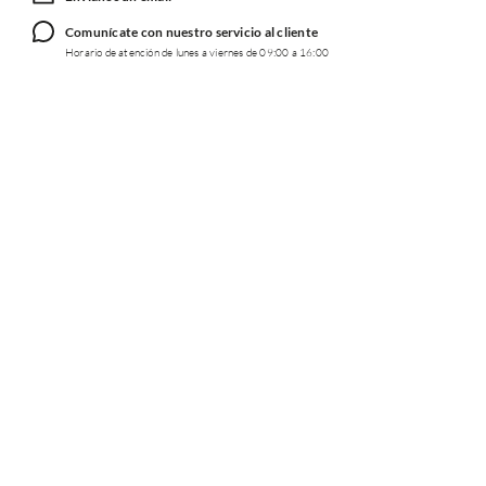
Comunícate con nuestro servicio al cliente
Horario de atención de lunes a viernes de 09:00 a 16:00
TRABAJA CON NOSOTROS
INFORMACIÓN
REDES SOCIALES