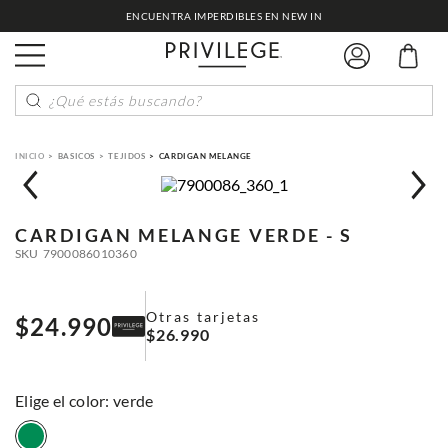
ENCUENTRA IMPERDIBLES EN NEW IN
¿Qué estás buscando?
BASICOS
TEJIDOS
CARDIGAN MELANGE
CARDIGAN MELANGE
VERDE - S
SKU
7900086010360
Otras tarjetas
$
24
.
990
$
26
.
990
:
verde