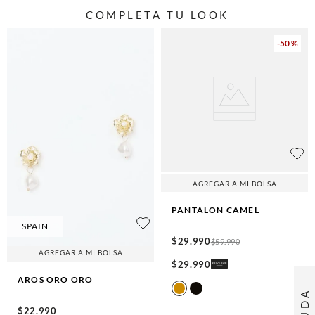
COMPLETA TU LOOK
-
50 %
AGREGAR A MI BOLSA
PANTALON
CAMEL
SPAIN
$
29
.
990
$
59
.
990
AGREGAR A MI BOLSA
$
29
.
990
AROS ORO
ORO
AYUDA
$
22
.
990