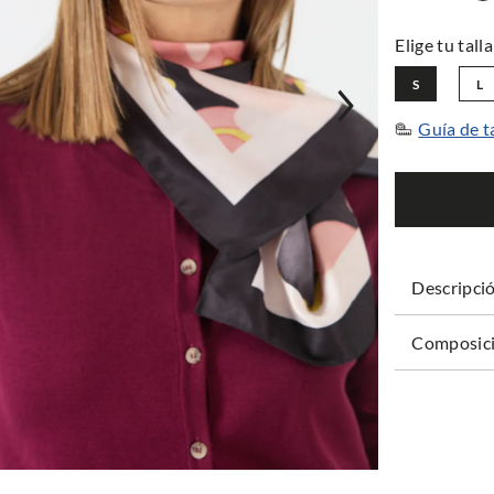
S
L
Guía de t
Descripci
Composici