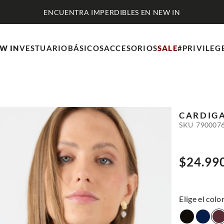
ENCUENTRA IMPERDIBLES EN NEW IN
W IN
VESTUARIO
BÁSICOS
ACCESORIOS
SALE
#PRIVILEG
CARDIG
SKU
790007
$
24
.
99