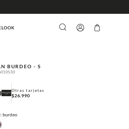
ELOOK
AN
BURDEO - S
6010530
Otras tarjetas
0
$
26
.
990
:
burdeo