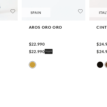
SPAIN
ITAL
AROS ORO
ORO
CIN
$
22
.
990
$
24
.
$
22
.
990
$
24
.