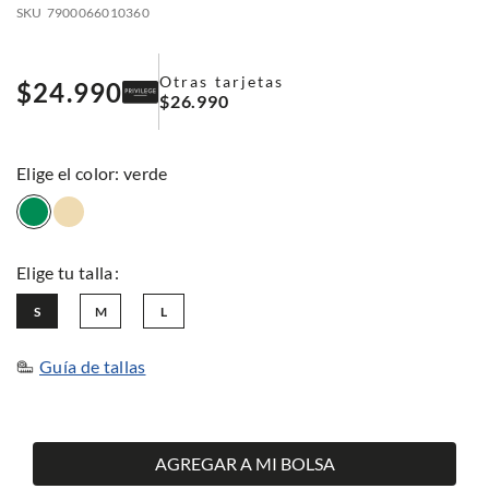
SKU
7900066010360
Otras tarjetas
$
24
.
990
$
26
.
990
:
verde
S
M
L
Guía de tallas
AGREGAR A MI BOLSA