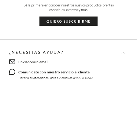
Sé la primera en conocer nuestros nuevos productos, ofertas
especiales, eventos y más.
QUIERO SUSCRIBIRME
¿NECESITAS AYUDA?
Envíanos un email
Comunícate con nuestro servicio al cliente
Horario de atención de lunes a viernes de 09:00 a 16:00
TRABAJA CON NOSOTROS
INFORMACIÓN