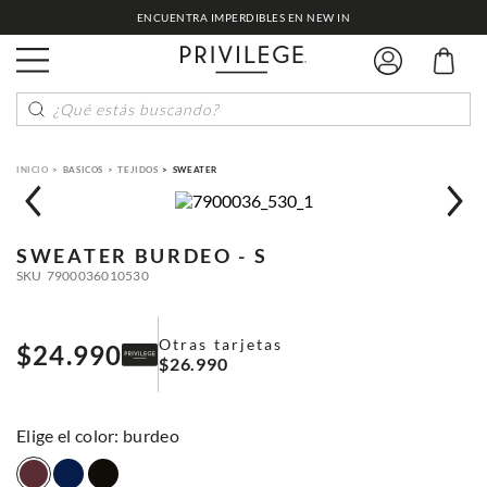
ENCUENTRA IMPERDIBLES EN NEW IN
¿Qué estás buscando?
BASICOS
TEJIDOS
SWEATER
SWEATER
BURDEO - S
SKU
7900036010530
Otras tarjetas
$
24
.
990
$
26
.
990
:
burdeo