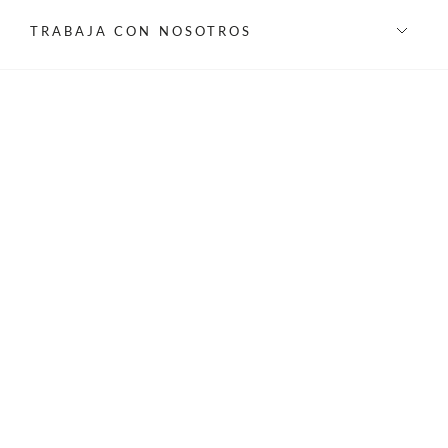
TRABAJA CON NOSOTROS
INFORMACIÓN
REDES SOCIALES
©Privilege 2026 - Todos los derechos reservados