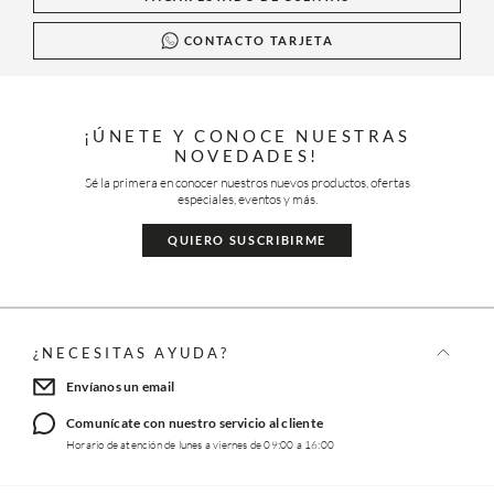
CONTACTO TARJETA
¡ÚNETE Y CONOCE NUESTRAS
NOVEDADES!
Sé la primera en conocer nuestros nuevos productos, ofertas
especiales, eventos y más.
QUIERO SUSCRIBIRME
¿NECESITAS AYUDA?
Envíanos un email
Comunícate con nuestro servicio al cliente
Horario de atención de lunes a viernes de 09:00 a 16:00