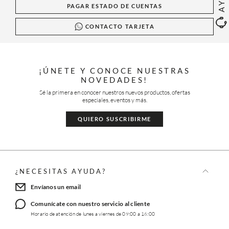
PAGAR ESTADO DE CUENTAS
CONTACTO TARJETA
¡ÚNETE Y CONOCE NUESTRAS
NOVEDADES!
Sé la primera en conocer nuestros nuevos productos, ofertas
especiales, eventos y más.
QUIERO SUSCRIBIRME
¿NECESITAS AYUDA?
Envíanos un email
Comunícate con nuestro servicio al cliente
Horario de atención de lunes a viernes de 09:00 a 16:00