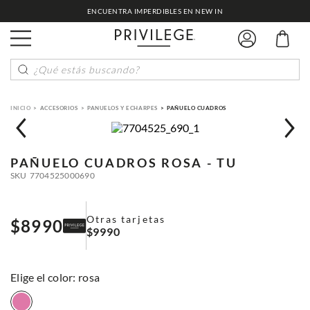
ENCUENTRA IMPERDIBLES EN NEW IN
¿Qué estás buscando?
ACCESORIOS
PANUELOS Y ECHARPES
PAÑUELO CUADROS
PAÑUELO CUADROS
ROSA - TU
SKU
7704525000690
Otras tarjetas
$
8990
$
9990
:
rosa