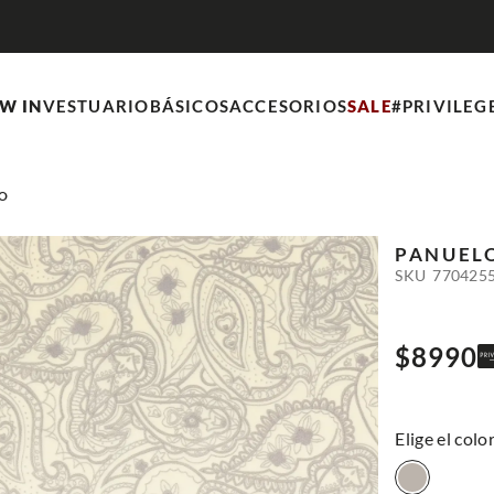
DESPACHO GRATIS
W IN
VESTUARIO
BÁSICOS
ACCESORIOS
SALE
#PRIVILEG
O
PANUEL
SKU
770425
$
8990