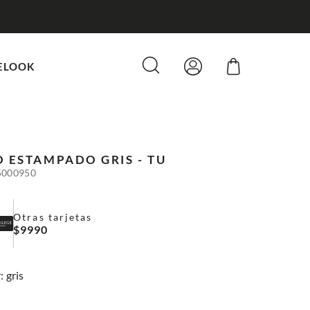
 POR COMPRAS SOBRE $80.000
ELOOK
O ESTAMPADO
GRIS - TU
5000950
Otras tarjetas
$
9990
:
gris