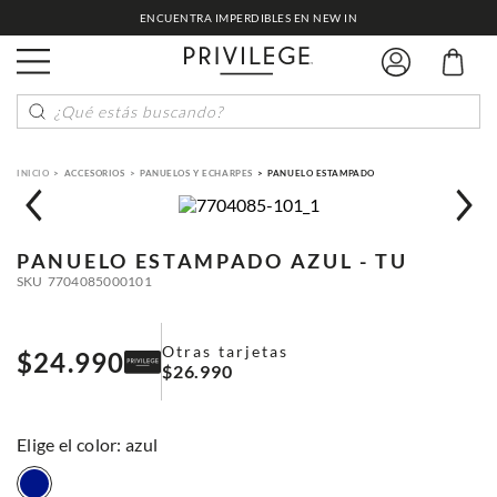
ENCUENTRA IMPERDIBLES EN NEW IN
¿Qué estás buscando?
ACCESORIOS
PANUELOS Y ECHARPES
PANUELO ESTAMPADO
PANUELO ESTAMPADO
AZUL - TU
SKU
7704085000101
Otras tarjetas
$
24
.
990
$
26
.
990
:
azul