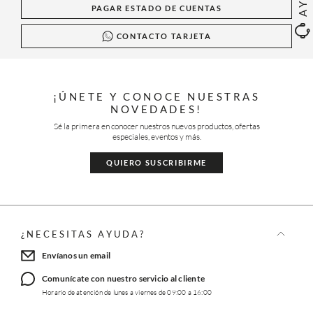
PAGAR ESTADO DE CUENTAS
CONTACTO TARJETA
¡ÚNETE Y CONOCE NUESTRAS
NOVEDADES!
Sé la primera en conocer nuestros nuevos productos, ofertas
especiales, eventos y más.
QUIERO SUSCRIBIRME
¿NECESITAS AYUDA?
Envíanos un email
Comunícate con nuestro servicio al cliente
Horario de atención de lunes a viernes de 09:00 a 16:00