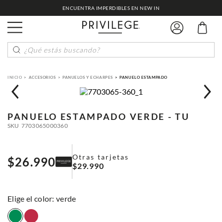
ENCUENTRA IMPERDIBLES EN NEW IN
¿Qué estás buscando?
ACCESORIOS
PANUELOS Y ECHARPES
PANUELO ESTAMPADO
PANUELO ESTAMPADO
VERDE - TU
SKU
7703065000360
Otras tarjetas
$
26
.
990
$
29
.
990
:
verde