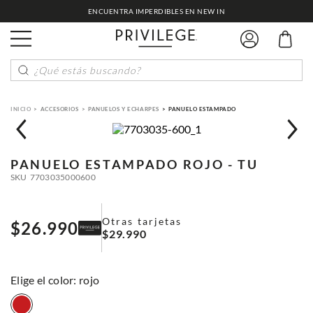
ENCUENTRA IMPERDIBLES EN NEW IN
¿Qué estás buscando?
ACCESORIOS
PANUELOS Y ECHARPES
PANUELO ESTAMPADO
PANUELO ESTAMPADO
ROJO - TU
SKU
7703035000600
Otras tarjetas
$
26
.
990
$
29
.
990
:
rojo