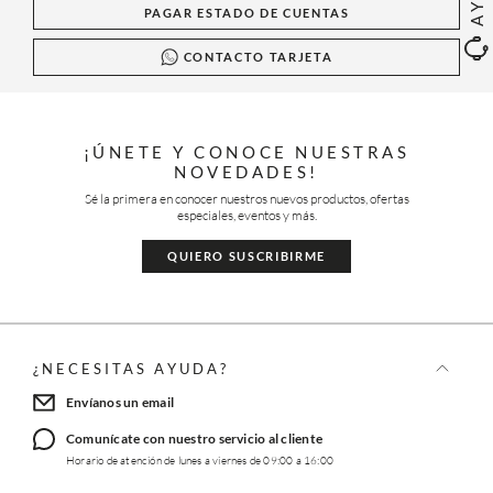
PAGAR ESTADO DE CUENTAS
CONTACTO TARJETA
¡ÚNETE Y CONOCE NUESTRAS
NOVEDADES!
Sé la primera en conocer nuestros nuevos productos, ofertas
especiales, eventos y más.
QUIERO SUSCRIBIRME
¿NECESITAS AYUDA?
Envíanos un email
Comunícate con nuestro servicio al cliente
Horario de atención de lunes a viernes de 09:00 a 16:00