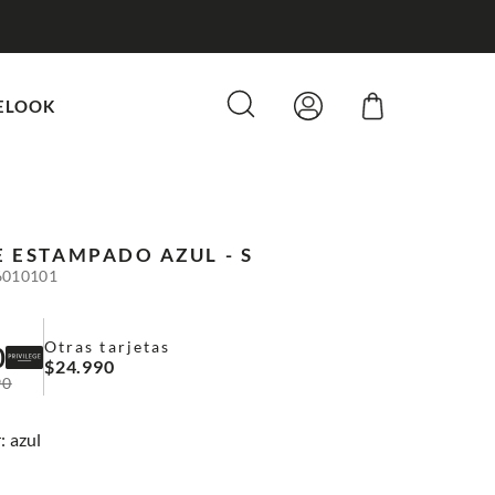
ELOOK
E ESTAMPADO
AZUL - S
6010101
Otras tarjetas
0
$
24
.
990
90
:
azul