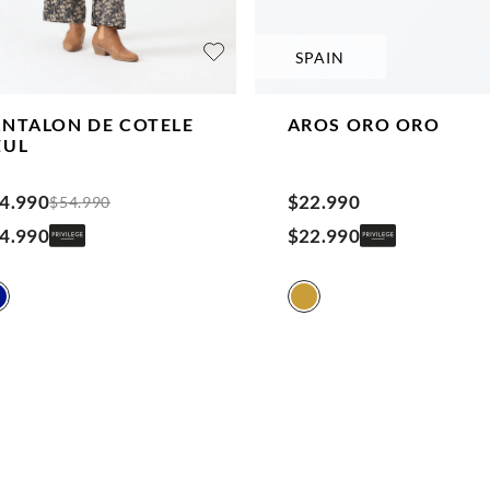
SPAIN
ANTALON DE COTELE
AROS ORO
ORO
ZUL
4
.
990
$
22
.
990
$
54
.
990
4
.
990
$
22
.
990