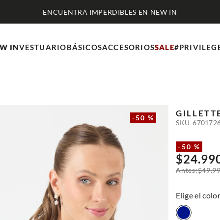
ENCUENTRA IMPERDIBLES EN NEW IN
W IN
VESTUARIO
BÁSICOS
ACCESORIOS
SALE
#PRIVILEG
O
GILLETT
-
50 %
SKU
670172
-
50 %
$
24
.
99
$
49
.
9