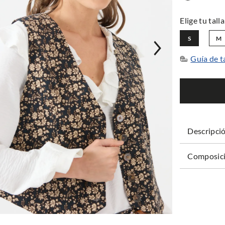
S
M
Guía de t
Descripci
Composici