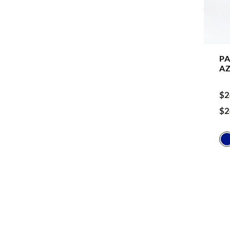
P
A
$
2
$
2