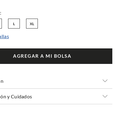
L
XL
allas
AGREGAR A MI BOLSA
ón
ón y Cuidados