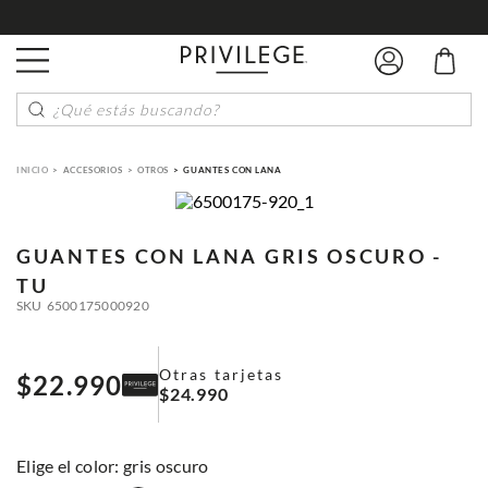
¿Qué estás buscando?
ACCESORIOS
OTROS
GUANTES CON LANA
GUANTES CON LANA
GRIS OSCURO -
TU
SKU
6500175000920
Otras tarjetas
$
22
.
990
$
24
.
990
:
gris oscuro