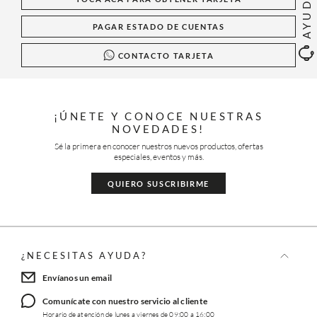
AYUDA
PAGAR ESTADO DE CUENTAS
CONTACTO TARJETA
¡ÚNETE Y CONOCE NUESTRAS
NOVEDADES!
Sé la primera en conocer nuestros nuevos productos, ofertas
especiales, eventos y más.
QUIERO SUSCRIBIRME
¿NECESITAS AYUDA?
Envíanos un email
Comunícate con nuestro servicio al cliente
Horario de atención de lunes a viernes de 09:00 a 16:00