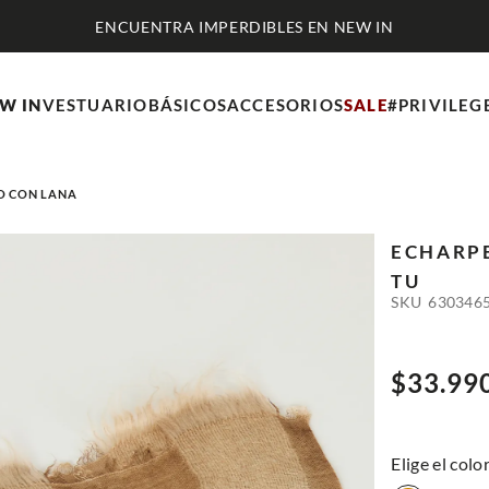
ENCUENTRA IMPERDIBLES EN NEW IN
W IN
VESTUARIO
BÁSICOS
ACCESORIOS
SALE
#PRIVILEG
O CON LANA
ECHARP
TU
SKU
630346
$
33
.
99