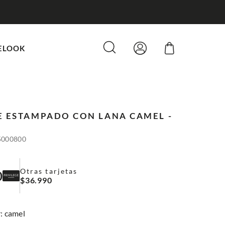
ELOOK
E ESTAMPADO CON LANA
CAMEL -
5000800
Otras tarjetas
0
$
36
.
990
:
camel