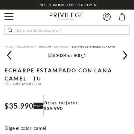
ENCUENTRA IMPERDIBLES EN NEW IN
¿Qué estás buscando?
ACCESORIOS
PANUELOS Y ECHARPES
ECHARPE ESTAMPADO CON LANA
ECHARPE ESTAMPADO CON LANA
CAMEL - TU
SKU
6303455000800
Otras tarjetas
$
35
.
990
$
39
.
990
:
camel