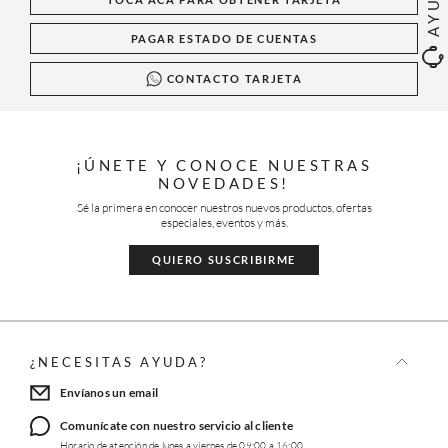
AYUDA
PAGAR ESTADO DE CUENTAS
CONTACTO TARJETA
¡ÚNETE Y CONOCE NUESTRAS
NOVEDADES!
Sé la primera en conocer nuestros nuevos productos, ofertas
especiales, eventos y más.
QUIERO SUSCRIBIRME
¿NECESITAS AYUDA?
Envíanos un email
Comunícate con nuestro servicio al cliente
Horario de atención de lunes a viernes de 09:00 a 16:00